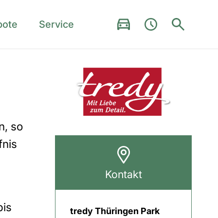
bote
Service
n, so
fnis
Kontakt
bis
tredy Thüringen Park